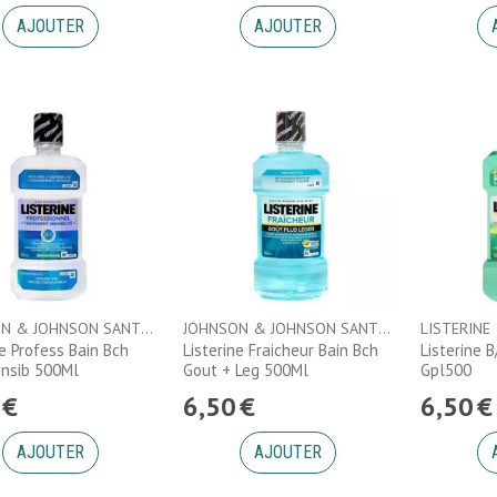
AJOUTER
AJOUTER
JOHNSON & JOHNSON SANTE BEAUTE FRANCE
JOHNSON & JOHNSON SANTE BEAUTE FRANCE
LISTERINE
ne Profess Bain Bch
Listerine Fraicheur Bain Bch
Listerine 
ensib 500Ml
Gout + Leg 500Ml
Gpl500
€
6
,
50
€
6
,
50
€
AJOUTER
AJOUTER