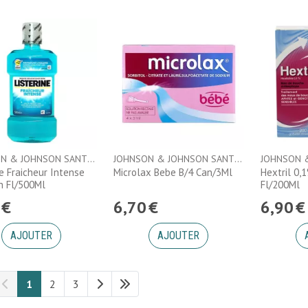
JOHNSON & JOHNSON SANTE BEAUTE FRANCE
JOHNSON & JOHNSON SANTE BEAUTE FRANCE
ne Fraicheur Intense
Microlax Bebe B/4 Can/3Ml
Hextril 0,
h Fl/500Ml
Fl/200Ml
€
6
,
70
€
6
,
90
€
AJOUTER
AJOUTER
1
2
3