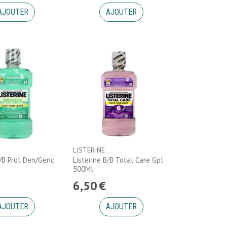
AJOUTER
AJOUTER
LISTERINE
B/B Prot Den/Genc
Listerine B/B Total Care Gpl
500Ml
6
,
50
€
AJOUTER
AJOUTER