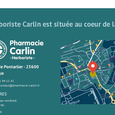
oriste Carlin est située au coeur de l
de Pontarlier - 25600
ux
81 94 11 41
 contact@pharmacie-carlin.fr
RES
 au vendredi
19h
di