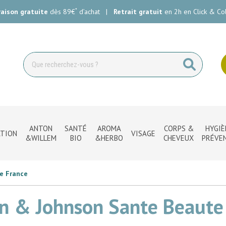
*
raison gratuite
dès 89€
d’achat
|
Retrait gratuit
en 2h en Click & Col
ie Carlin Votre pharmacie en ligne à votre service
ANTON
SANTÉ
AROMA
CORPS &
HYGIÈ
TION
VISAGE
&WILLEM
BIO
&HERBO
CHEVEUX
PRÉVE
e France
n & Johnson Sante Beaute