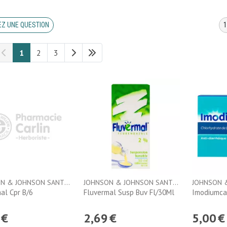
Z UNE QUESTION
1
2
3
JOHNSON & JOHNSON SANTE BEAUTE FRANCE
JOHNSON & JOHNSON SANTE BEAUTE FRANCE
al Cpr B/6
Fluvermal Susp Buv Fl/30Ml
Imodiumca
€
2
,
69
€
5
,
00
€