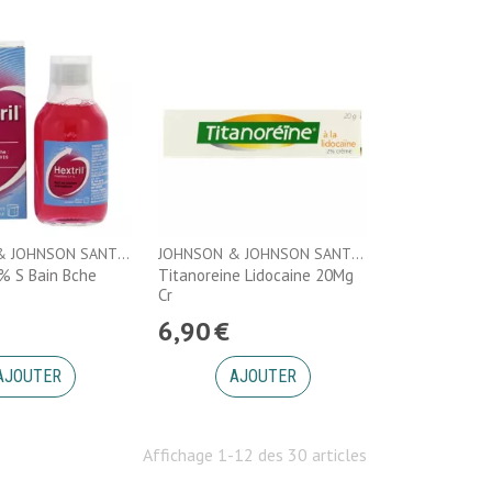
JOHNSON & JOHNSON SANTE BEAUTE FRANCE
JOHNSON & JOHNSON SANTE BEAUTE FRANCE
1% S Bain Bche
Titanoreine Lidocaine 20Mg
Cr
6
,
90
€
AJOUTER
AJOUTER
Affichage 1-12 des 30 articles