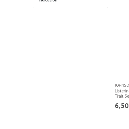
Listeri
Trait S
6
,
50