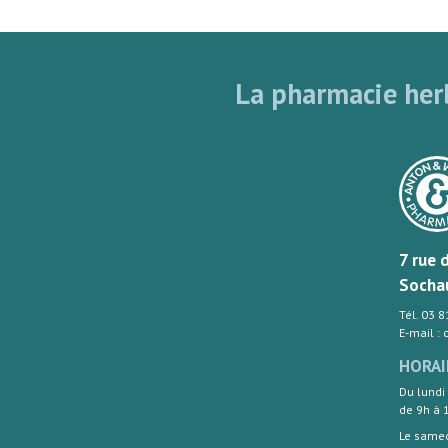
La pharmacie herb
7 rue 
Socha
Tél. 03 
E-mail :
HORAI
Du lundi
de 9h à 
Le same