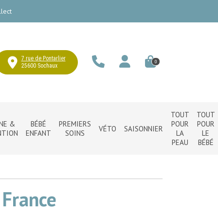
lect
7 rue de Pontarlier
0
25600 Sochaux
TOUT
TOUT
NE &
BÉBÉ
PREMIERS
POUR
POUR
VÉTO
SAISONNIER
NTION
ENFANT
SOINS
LA
LE
PEAU
BÉBÉ
 France