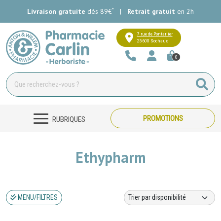
*
Livraison gratuite
dès 89€
|
Retrait gratuit
en 2h
Pharmacie Carlin Votre pharmacie e
7 rue de Pontarlier
25600 Sochaux
0
PROMOTIONS
RUBRIQUES
Ethypharm
MENU/FILTRES