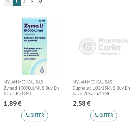
1
2
3
MYLAN MEDICAL SAS
MYLAN MEDICAL SAS
Zymad 10000Ui/Ml S Buv En
Duphalac 10G/15Ml S Buv En
Gttes Fl/10Ml
Sach 20Sach/15Ml
1
,
89
€
2
,
58
€
AJOUTER
AJOUTER