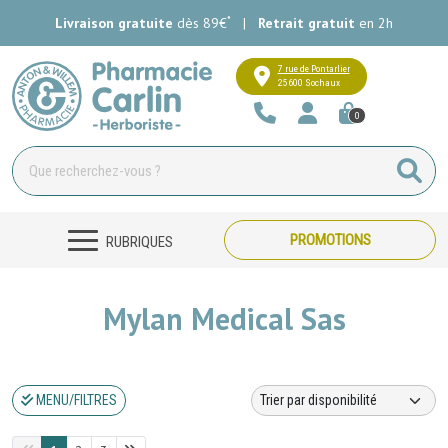
*
Livraison gratuite
dès 89€
|
Retrait gratuit
en 2h
Pharmacie Carlin Votre pharmacie e
7 rue de Pontarlier
25600 Sochaux
0
PROMOTIONS
RUBRIQUES
Mylan Medical Sas
MENU/FILTRES