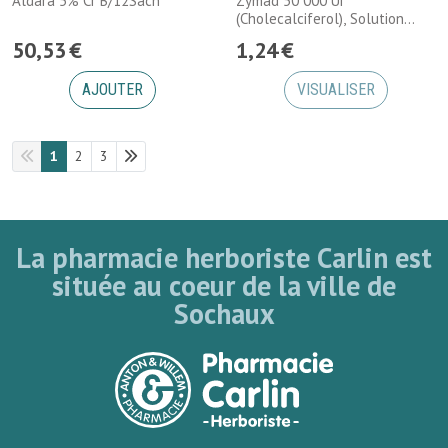
Aldara 5% Cr B/12Sach
Zymad 50 000 Ui
(Cholecalciferol), Solution
Buvabl
50
,
53
€
1
,
24
€
AJOUTER
VISUALISER
1
2
3
La pharmacie herboriste Carlin est
située au coeur de la ville de
Sochaux