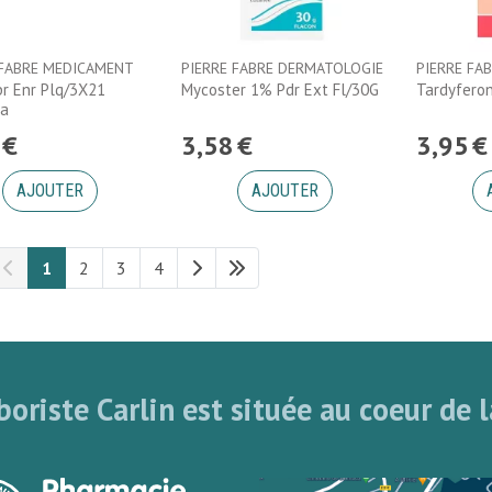
 FABRE MEDICAMENT
PIERRE FABRE DERMATOLOGIE
PIERRE FA
pr Enr Plq/3X21
Mycoster 1% Pdr Ext Fl/30G
Tardyferon
ia
€
3
,
58
€
3
,
95
€
AJOUTER
AJOUTER
1
2
3
4
oriste Carlin est située au coeur de l