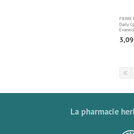
PIERRE
Daily C
Evanec
3
,
09
La pharmacie herb