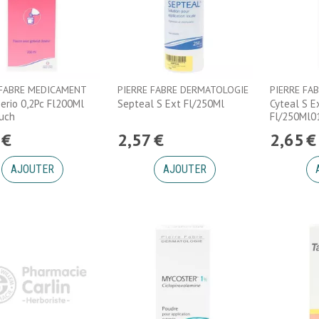
 FABRE MEDICAMENT
PIERRE FABRE DERMATOLOGIE
PIERRE FA
perio 0,2Pc Fl200Ml
Septeal S Ext Fl/250Ml
Cyteal S E
uch
Fl/250Ml
€
2
,
57
€
2
,
65
€
AJOUTER
AJOUTER