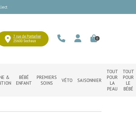
lect
7 rue de Pontarlier
0
25600 Sochaux
TOUT
TOUT
NE &
BÉBÉ
PREMIERS
POUR
POUR
VÉTO
SAISONNIER
NTION
ENFANT
SOINS
LA
LE
PEAU
BÉBÉ