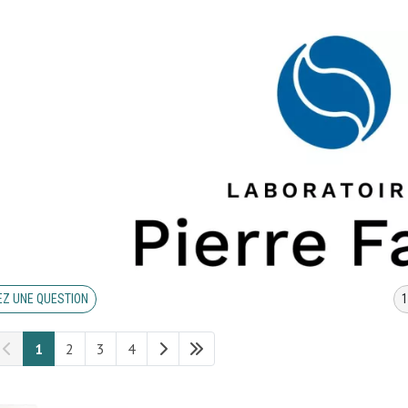
Z UNE QUESTION
1
2
3
4