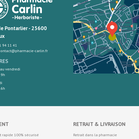
de Pontarlier - 25600
ux
81 94 11 41
 contact@pharmacie-carlin.fr
RES
 au vendredi
19h
di
16h
ENT
RETRAIT & LIVRAISON
t rapide 100% sécurisé
Retrait dans la pharmacie