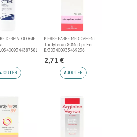
BRE DERMATOLOGIE
PIERRE FABRE MEDICAMENT
xt
Tardyferon 80Mg Cpr Enr
01034009344387381724013110Pm5
B/303400935469236
2
,
71
€
AJOUTER
AJOUTER