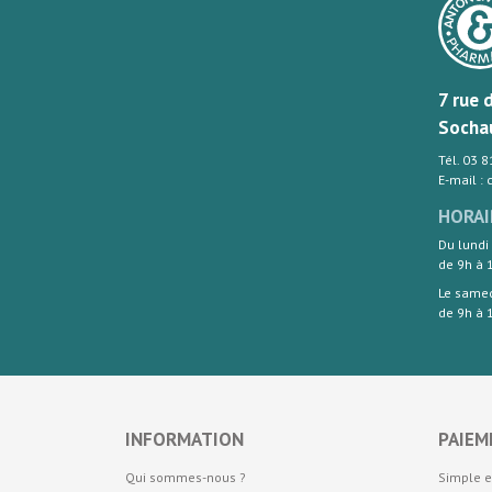
7 rue 
Socha
Tél. 03 
E-mail :
HORAI
Du lundi
de 9h à 
Le same
de 9h à 
INFORMATION
PAIEM
Qui sommes-nous ?
Simple e