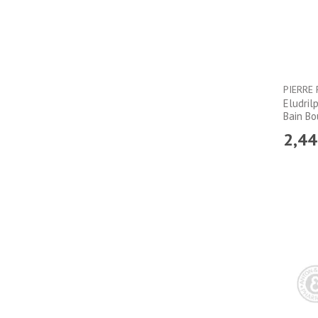
PIERRE
Eludril
Bain Bo
2
,
44