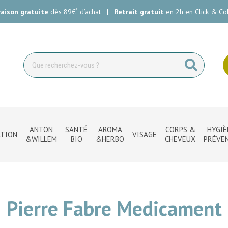
*
raison gratuite
dès 89€
d’achat
|
Retrait gratuit
en 2h en Click & Col
ie Carlin Votre pharmacie en ligne à votre service
ANTON
SANTÉ
AROMA
CORPS &
HYGIÈ
TION
VISAGE
&WILLEM
BIO
&HERBO
CHEVEUX
PRÉVE
Pierre Fabre Medicament