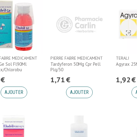
 FABRE MEDICAMENT
PIERRE FABRE MEDICAMENT
TERALI
 Ge Sol Fl90Ml
Tardyferon 50Mg Cpr Pell
Agyrax 25
ex/Chlorobu
Plq/30
€
1
,
71
€
1
,
92
€
AJOUTER
AJOUTER