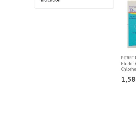
PIERRE
Eludril
Chlorh
1
,
58