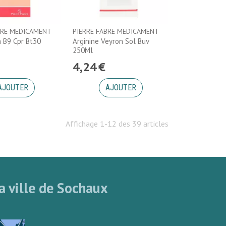
BRE MEDICAMENT
PIERRE FABRE MEDICAMENT
 B9 Cpr Bt30
Arginine Veyron Sol Buv
250Ml
4
,
24
€
AJOUTER
AJOUTER
Affichage 1-12 des 39 articles
a ville de Sochaux