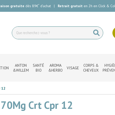
*
raison gratuite
dès 89€
d’achat
|
Retrait gratuit
en 2h en Click & Col
ie Carlin Votre pharmacie en ligne à votre service
ANTON
SANTÉ
AROMA
CORPS &
HYGIÈ
TION
VISAGE
&WILLEM
BIO
&HERBO
CHEVEUX
PRÉVE
r 12
 70Mg Crt Cpr 12