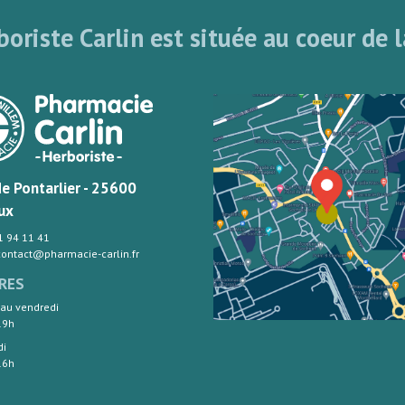
oriste Carlin est située au coeur de l
de Pontarlier - 25600
ux
81 94 11 41
 contact@pharmacie-carlin.fr
RES
 au vendredi
19h
di
16h