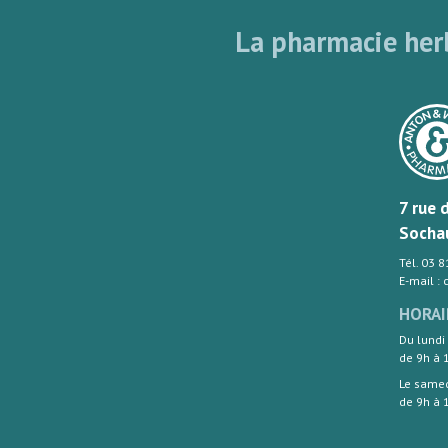
La pharmacie herb
7 rue 
Socha
Tél. 03 
E-mail :
HORAI
Du lundi
de 9h à 
Le same
de 9h à 