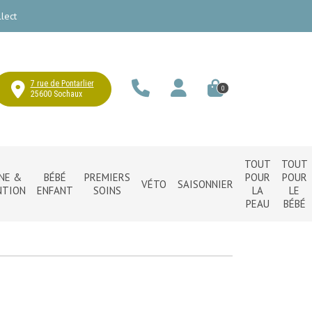
lect
7 rue de Pontarlier
0
25600 Sochaux
TOUT
TOUT
NE &
BÉBÉ
PREMIERS
POUR
POUR
VÉTO
SAISONNIER
NTION
ENFANT
SOINS
LA
LE
PEAU
BÉBÉ