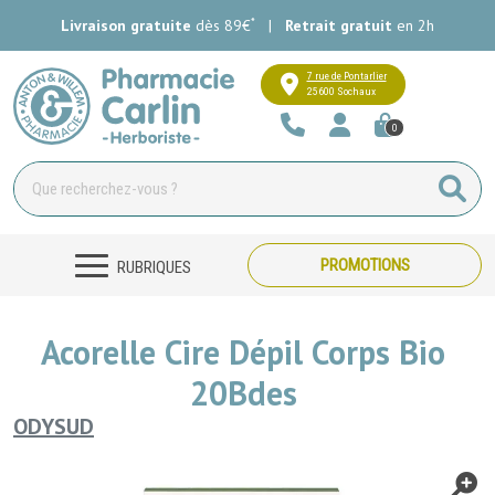
*
Livraison gratuite
dès 89€
|
Retrait gratuit
en 2h
Pharmacie Carlin Votre pharmacie e
7 rue de Pontarlier
25600 Sochaux
0
PROMOTIONS
RUBRIQUES
Acorelle Cire Dépil Corps Bio
20Bdes
ODYSUD