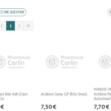
Z UNE QUESTION
1
MARQUE V
st Bde Adh Elast
Actikine Comp C/F Bille Small
Actikine P
Cm
Autochauf
€
7
,
50
€
7
,
70
€