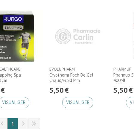
EALTHCARE
EVOLUPHARM
PHARMUP
apping Spa
Cryotherm Poch De Gel
Pharmup S
3Cm
Chaud/Froid Mm
400Ml
€
5
,
50
€
5
,
50
€
VISUALISER
VISUALISER
V
1