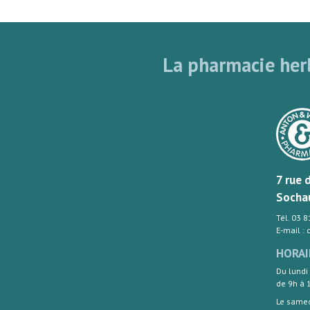
La pharmacie herb
7 rue 
Socha
Tél. 03 
E-mail :
HORAI
Du lundi
de 9h à 
Le same