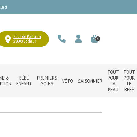
lect
7 rue de Pontarlier
0
25600 Sochaux
TOUT
TOUT
NE &
BÉBÉ
PREMIERS
POUR
POUR
VÉTO
SAISONNIER
NTION
ENFANT
SOINS
LA
LE
PEAU
BÉBÉ