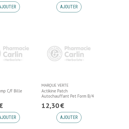
AJOUTER
AJOUTER
MARQUE VERTE
omp C/F Bille
Actikine Patch
Autochauffant Pet Form B/4
€
12
,
30
€
AJOUTER
AJOUTER