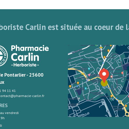
oriste Carlin est située au coeur de l
de Pontarlier - 25600
ux
81 94 11 41
 contact@pharmacie-carlin.fr
RES
 au vendredi
19h
di