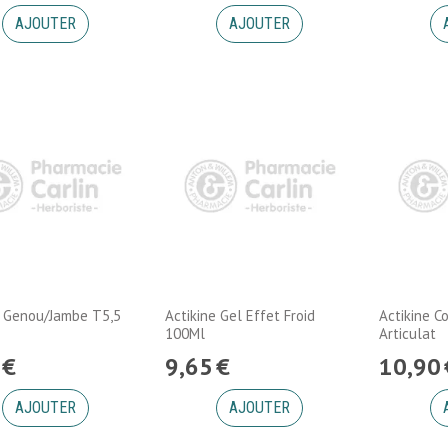
AJOUTER
AJOUTER
x Genou/Jambe T5,5
Actikine Gel Effet Froid
Actikine C
100Ml
Articulat
€
9
,
65
€
10
,
90
AJOUTER
AJOUTER