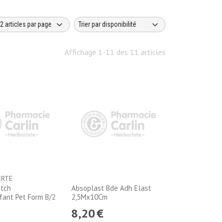
Affichage 1-11 des 11 articles
ERTE
atch
Absoplast Bde Adh Elast
fant Pet Form B/2
2,5Mx10Cm
8
,
20
€