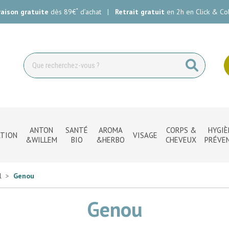
*
raison gratuite
dès 89€
d’achat
|
Retrait gratuit
en 2h en Click & Col
ie Carlin Votre pharmacie en ligne à votre service
ANTON
SANTÉ
AROMA
CORPS &
HYGIÈ
TION
VISAGE
&WILLEM
BIO
&HERBO
CHEVEUX
PRÉVE
l
Genou
Genou