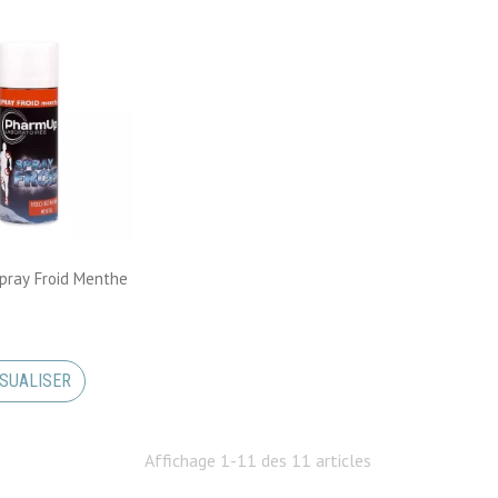
pray Froid Menthe
ISUALISER
Affichage 1-11 des 11 articles