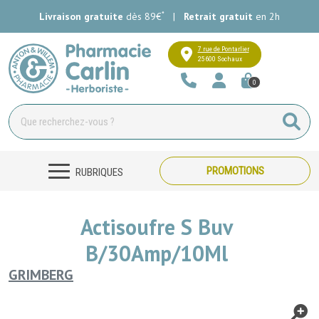
*
Livraison gratuite
dès 89€
|
Retrait gratuit
en 2h
Pharmacie Carlin Votre pharmacie e
7 rue de Pontarlier
25600 Sochaux
0
PROMOTIONS
RUBRIQUES
Actisoufre S Buv
B/30Amp/10Ml
GRIMBERG