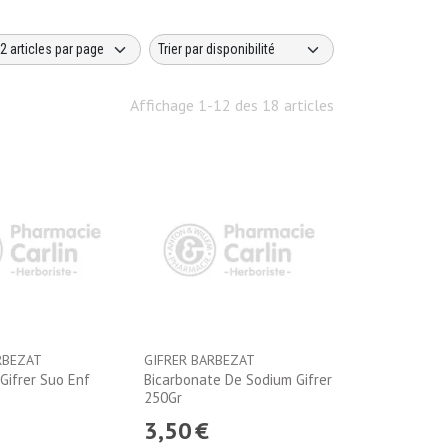
Affichage 1-12 des 18 articles
RBEZAT
GIFRER BARBEZAT
Gifrer Suo Enf
Bicarbonate De Sodium Gifrer
250Gr
3
,
50
€