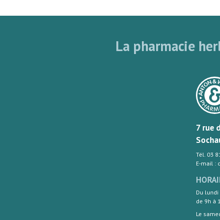
La pharmacie herb
7 rue 
Socha
Tél. 03 
E-mail :
HORAI
Du lundi
de 9h à 
Le same