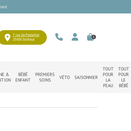
lect
7 rue de Pontarlier
0
25600 Sochaux
TOUT
TOUT
NE &
BÉBÉ
PREMIERS
POUR
POUR
VÉTO
SAISONNIER
NTION
ENFANT
SOINS
LA
LE
PEAU
BÉBÉ