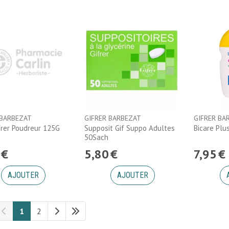
 BARBEZAT
GIFRER BARBEZAT
GIFRER BA
frer Poudreur 125G
Supposit Gif Suppo Adultes
Bicare Plu
50Sach
€
5
,
80
€
7
,
95
€
AJOUTER
AJOUTER
1
2