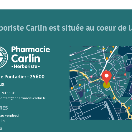
oriste Carlin est située au coeur de l
de Pontarlier - 25600
ux
81 94 11 41
 contact@pharmacie-carlin.fr
RES
 au vendredi
19h
di