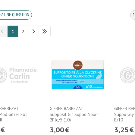
Z UNE QUESTION
1
2
 BARBEZAT
GIFRER BARBEZAT
GIFRER BA
Mod Gifrer Ext
Supposit Gif Suppo Nourr
Suppo Gly 
Ml
2Plq/5 (10)
B/10
€
3
,
00
€
3
,
25
€