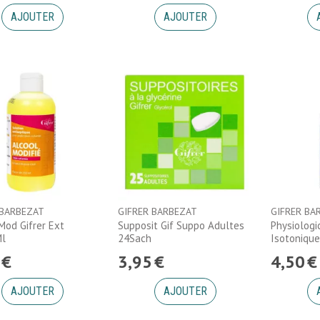
AJOUTER
AJOUTER
 BARBEZAT
GIFRER BARBEZAT
GIFRER BA
Mod Gifrer Ext
Supposit Gif Suppo Adultes
Physiologi
Ml
24Sach
Isotoniqu
€
3
,
95
€
4
,
50
€
AJOUTER
AJOUTER