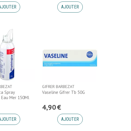
AJOUTER
AJOUTER
RBEZAT
GIFRER BARBEZAT
ca Spray
Vaseline Gifrer Tb 50G
e Eau Mer 150Ml
4
,
90
€
AJOUTER
AJOUTER