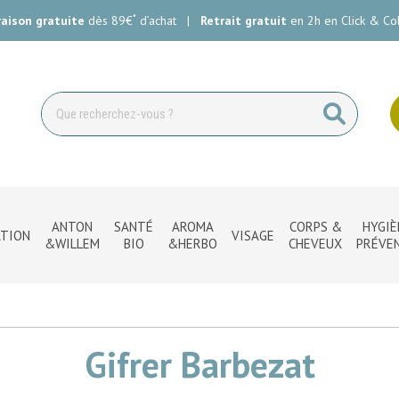
*
raison gratuite
dès 89€
d’achat
|
Retrait gratuit
en 2h en Click & Col
ie Carlin Votre pharmacie en ligne à votre service
ANTON
SANTÉ
AROMA
CORPS &
HYGIÈ
TION
VISAGE
&WILLEM
BIO
&HERBO
CHEVEUX
PRÉVE
Gifrer Barbezat