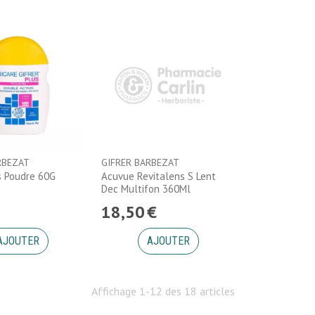
RBEZAT
GIFRER BARBEZAT
s Poudre 60G
Acuvue Revitalens S Lent
Dec Multifon 360Ml
18
,
50
€
AJOUTER
AJOUTER
Affichage 1-12 des 18 articles