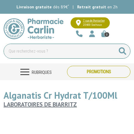
*
Livraison gratuite
dès 89€
|
Retrait gratuit
en 2h
Pharmacie Carlin Votre pharmacie e
7 rue de Pontarlier
25600 Sochaux
0
PROMOTIONS
RUBRIQUES
Alganatis Cr Hydrat T/100Ml
LABORATOIRES DE BIARRITZ