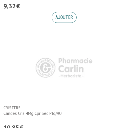
9
,
32
€
AJOUTER
CRISTERS
Candes Cris 4Mg Cpr Sec Plq/90
10
,
85
€