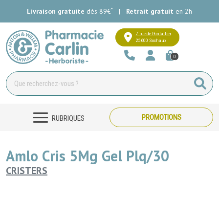
*
Livraison gratuite
dès 89€
|
Retrait gratuit
en 2h
Pharmacie Carlin Votre pharmacie e
7 rue de Pontarlier
25600 Sochaux
0
PROMOTIONS
RUBRIQUES
Amlo Cris 5Mg Gel Plq/30
CRISTERS