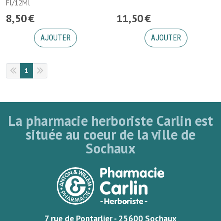
Fl/12Ml
8
,
50
€
11
,
50
€
AJOUTER
AJOUTER
1
La pharmacie herboriste Carlin est
située au coeur de la ville de
Sochaux
7 rue de Pontarlier - 25600 Sochaux