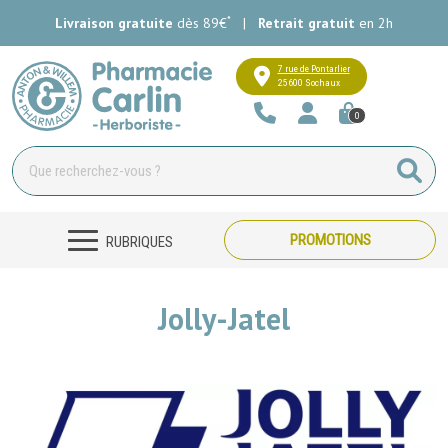
*
Livraison gratuite
dès 89€
|
Retrait gratuit
en 2h
Pharmacie Carlin Votre pharmacie e
7 rue de Pontarlier
25600 Sochaux
0
PROMOTIONS
RUBRIQUES
Jolly-Jatel