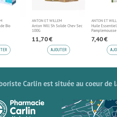
EM
ANTON ET WILLEM
ANTON ET WIL
ide Bio
Anton Will Sh Solide Chev Sec
Huile Essentiel
100G
Pamplemousse 
11
,
70
€
7
,
40
€
UTER
AJOUTER
AJO
oriste Carlin est située au coeur de l