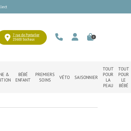
lect
7 rue de Pontarlier
0
25600 Sochaux
TOUT
TOUT
NE &
BÉBÉ
PREMIERS
POUR
POUR
VÉTO
SAISONNIER
NTION
ENFANT
SOINS
LA
LE
PEAU
BÉBÉ