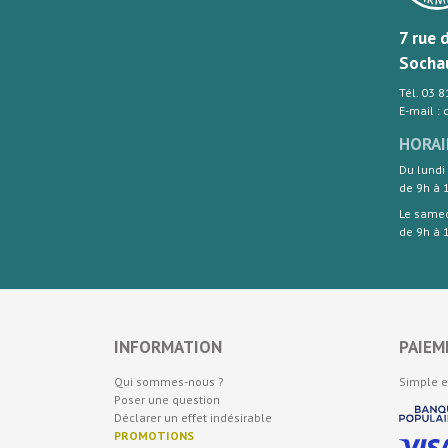
7 rue 
Socha
Tél. 03 
E-mail :
HORAI
Du lundi
de 9h à 
Le same
de 9h à 
INFORMATION
PAIEM
Qui sommes-nous ?
Simple e
Poser une question
Déclarer un effet indésirable
PROMOTIONS