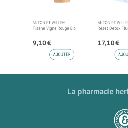
ANTON ET WILLEM
ANTON ET WILL
Tisane Vigne Rouge Bio
Reset Detox Flu
9
,
10
€
17
,
10
€
AJOUTER
AJO
La pharmacie herb