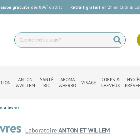
*
raison gratuite
dès 89€
d’achat
|
Retrait gratuit
en 2h en Click & Col
ie Carlin Votre pharmacie en ligne à votre service
ANTON
SANTÉ
AROMA
CORPS &
HYGIÈ
TION
VISAGE
&WILLEM
BIO
&HERBO
CHEVEUX
PRÉVE
e à lèvres
vres
Laboratoire
ANTON ET WILLEM