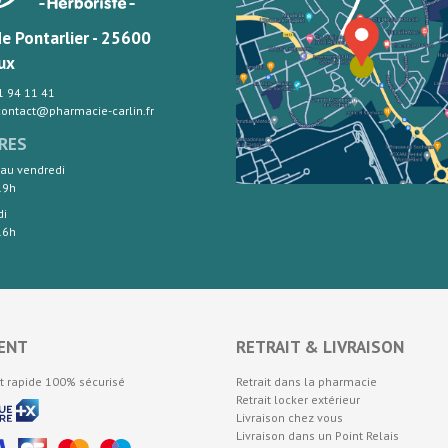
de Pontarlier - 25600
ux
81 94 11 41
 contact@pharmacie-carlin.fr
RES
 au vendredi
19h
di
16h
ENT
RETRAIT & LIVRAISON
t rapide 100% sécurisé
Retrait dans la pharmacie
Retrait locker extérieur
Livraison chez vous
Livraison dans un Point Relais