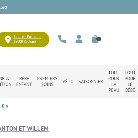
lect
7 rue de Pontarlier
0
25600 Sochaux
TOUT
TOUT
NE &
BÉBÉ
PREMIERS
POUR
POUR
VÉTO
SAISONNIER
NTION
ENFANT
SOINS
LA
LE
PEAU
BÉBÉ
 Bio
ANTON ET WILLEM