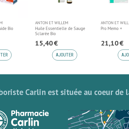
EM
ANTON ET WILLEM
ANTON ET WIL
ide Bio
Huile Essentielle de Sauge
Pro Memo +
Sclarée Bio
15
,
40
€
21
,
10
€
UTER
AJOUTER
AJO
oriste Carlin est située au coeur de l