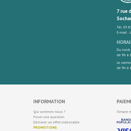
7 rue 
Socha
Tél. 03 
E-mail :
HORAI
Du lundi
de 9h à 
Le same
de 9h à 
INFORMATION
PAIEM
Qui sommes-nous ?
Simple e
Poser une question
Déclarer un effet indésirable
PROMOTIONS