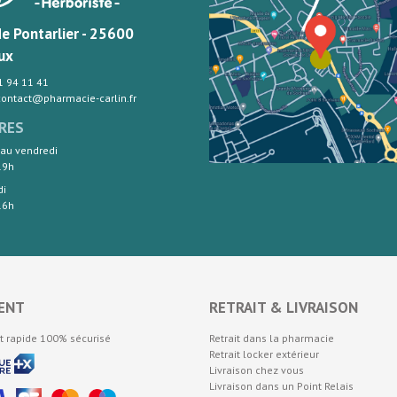
de Pontarlier - 25600
ux
81 94 11 41
 contact@pharmacie-carlin.fr
RES
 au vendredi
19h
di
16h
ENT
RETRAIT & LIVRAISON
t rapide 100% sécurisé
Retrait dans la pharmacie
Retrait locker extérieur
Livraison chez vous
Livraison dans un Point Relais