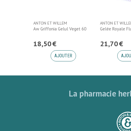
ANTON ET WILLEM
ANTON ET WILL
Aw Griffonia Gelul Veget 60
Gelée Royale Flu
18
,
50
€
21
,
70
€
AJOUTER
AJO
La pharmacie herb