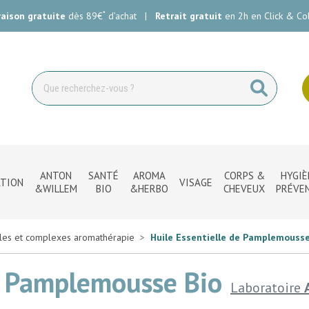
*
raison gratuite
dès 89€
d’achat
|
Retrait gratuit
en 2h en Click & Col
ie Carlin Votre pharmacie en ligne à votre service
ANTON
SANTÉ
AROMA
CORPS &
HYGIÈ
TION
VISAGE
&WILLEM
BIO
&HERBO
CHEVEUX
PRÉVE
lles et complexes aromathérapie
Huile Essentielle de Pamplemousse
de Pamplemousse Bio
Laboratoire