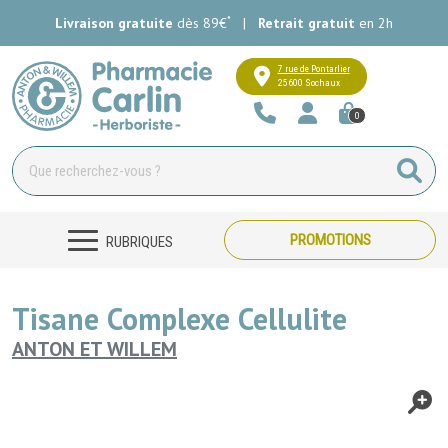
*
Livraison gratuite
dès 89€
|
Retrait gratuit
en 2h
Pharmacie Carlin Votre pharmacie e
7 rue de Pontarlier
25600 Sochaux
0
PROMOTIONS
RUBRIQUES
Tisane Complexe Cellulite
ANTON ET WILLEM