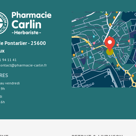
de Pontarlier - 25600
ux
81 94 11 41
 contact@pharmacie-carlin.fr
RES
 au vendredi
19h
di
16h