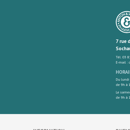
7 rue 
Socha
Tél. 03 
E-mail :
HORAI
Du lundi
de 9h à 
Le same
de 9h à 