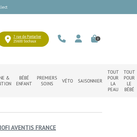
lect
7 rue de Pontarlier
0
25600 Sochaux
TOUT
TOUT
NE &
BÉBÉ
PREMIERS
POUR
POUR
VÉTO
SAISONNIER
NTION
ENFANT
SOINS
LA
LE
PEAU
BÉBÉ
OFI AVENTIS FRANCE