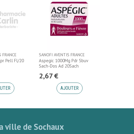
S FRANCE
SANOFI AVENTIS FRANCE
pr Pell Fl/20
Aspegic 1000Mg Pdr Sbuv
Sach-Dos Ad 20Sach
2
,
67
€
UTER
AJOUTER
a ville de Sochaux