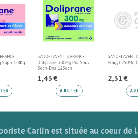
 FRANCE
SANOFI AVENTIS FRANCE
SANOFI AVENTI
g Supp 3-8Kg
Doliprane 300Mg Pdr Sbuv
Flagyl 250Mg C
Sach-Dos 12Sach
1
,
43
€
2
,
31
€
UTER
AJOUTER
AJO
oriste Carlin est située au coeur de l