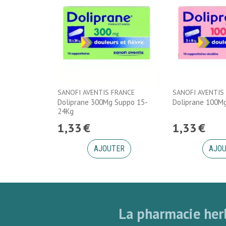
SANOFI AVENTIS FRANCE
SANOFI AVENTIS
Doliprane 300Mg Suppo 15-
Doliprane 100M
24Kg
1
,
33
€
1
,
33
€
AJOUTER
AJO
La pharmacie herb