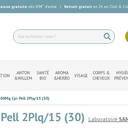
*
raison gratuite
dès 89€
d’achat
|
Retrait gratuit
en 2h en Click & Col
ie Carlin Votre pharmacie en ligne à votre service
ANTON
SANTÉ
AROMA
CORPS &
HYGIÈ
TION
VISAGE
&WILLEM
BIO
&HERBO
CHEVEUX
PRÉVE
300Mg Cpr Pell 2Plq/15 (30)
Pell 2Plq/15 (30)
Laboratoire
SAN