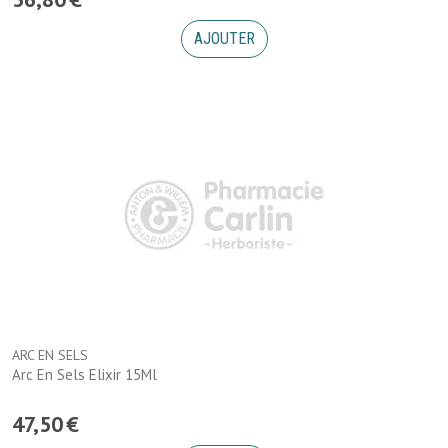
AJOUTER
ARC EN SELS
Arc En Sels Elixir 15Ml
47
,
50
€