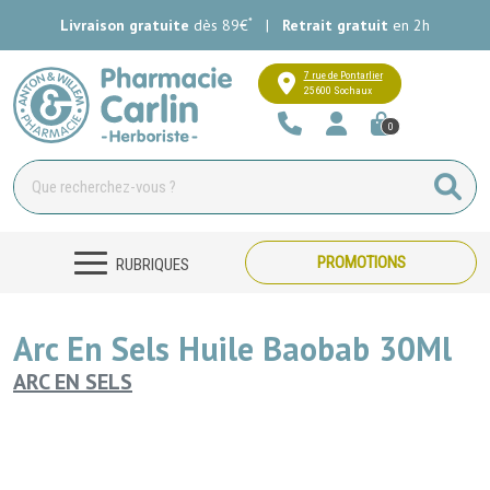
*
Livraison gratuite
dès 89€
|
Retrait gratuit
en 2h
Pharmacie Carlin Votre pharmacie e
7 rue de Pontarlier
25600 Sochaux
0
PROMOTIONS
RUBRIQUES
Arc En Sels Huile Baobab 30Ml
ARC EN SELS