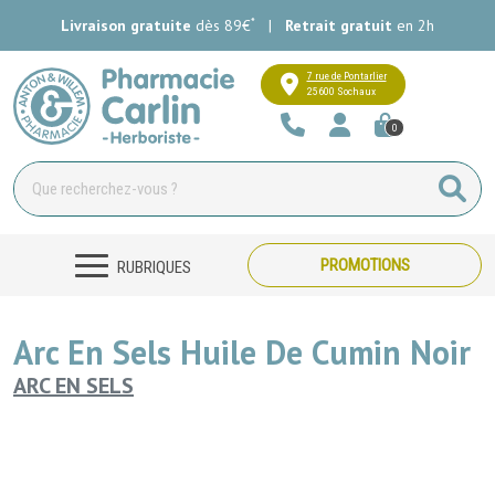
*
Livraison gratuite
dès 89€
|
Retrait gratuit
en 2h
Pharmacie Carlin Votre pharmacie e
7 rue de Pontarlier
25600 Sochaux
0
PROMOTIONS
RUBRIQUES
Arc En Sels Huile De Cumin Noir
ARC EN SELS