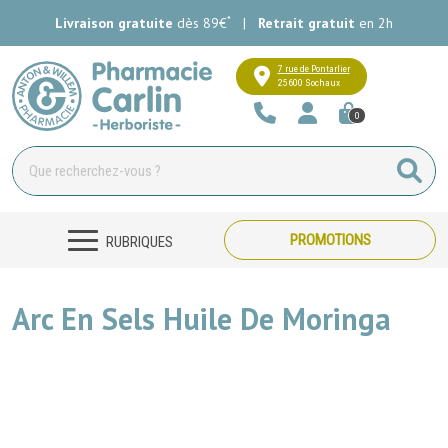
*
Livraison gratuite
dès 89€
|
Retrait gratuit
en 2h
Pharmacie Carlin Votre pharmacie e
7 rue de Pontarlier
25600 Sochaux
0
PROMOTIONS
RUBRIQUES
Arc En Sels Huile De Moringa