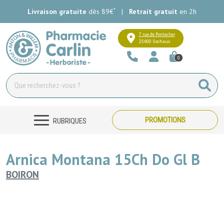
*
Livraison gratuite
dès 89€
|
Retrait gratuit
en 2h
Pharmacie Carlin Votre pharmacie e
7 rue de Pontarlier
25600 Sochaux
0
PROMOTIONS
RUBRIQUES
Arnica Montana 15Ch Do Gl B
BOIRON