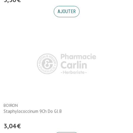
AJOUTER
BOIRON
Staphylococcinum 9Ch Do Gl B
3
,
04
€