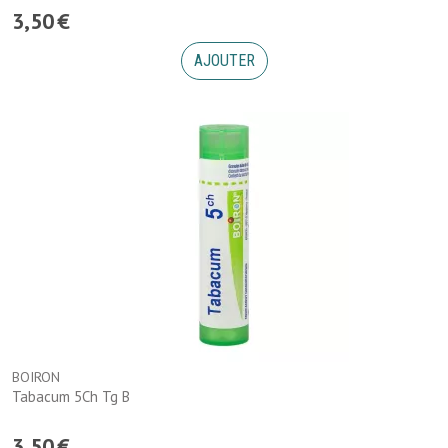
3
,
50
€
AJOUTER
BOIRON
Tabacum 5Ch Tg B
3
,
50
€