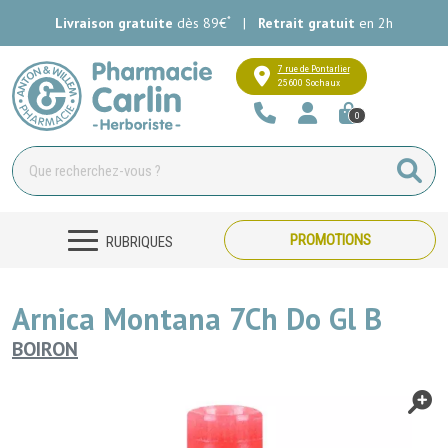
*
Livraison gratuite
dès 89€
|
Retrait gratuit
en 2h
Pharmacie Carlin Votre pharmacie e
7 rue de Pontarlier
25600 Sochaux
0
PROMOTIONS
RUBRIQUES
Arnica Montana 7Ch Do Gl B
BOIRON