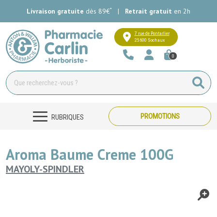
*
Livraison gratuite
dès 89€
|
Retrait gratuit
en 2h
Pharmacie Carlin Votre pharmacie e
7 rue de Pontarlier
25600 Sochaux
0
PROMOTIONS
RUBRIQUES
Aroma Baume Creme 100G
MAYOLY-SPINDLER