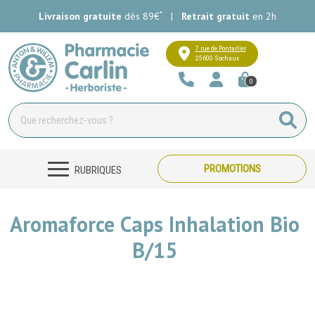
*
Livraison gratuite
dès 89€
|
Retrait gratuit
en 2h
Pharmacie Carlin Votre pharmacie e
7 rue de Pontarlier
25600 Sochaux
0
PROMOTIONS
RUBRIQUES
Aromaforce Caps Inhalation Bio
B/15