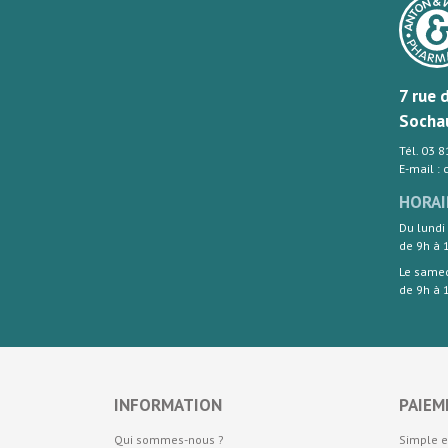
7 rue 
Socha
Tél. 03 
E-mail :
HORAI
Du lundi
de 9h à 
Le same
de 9h à 
INFORMATION
PAIEM
Qui sommes-nous ?
Simple e