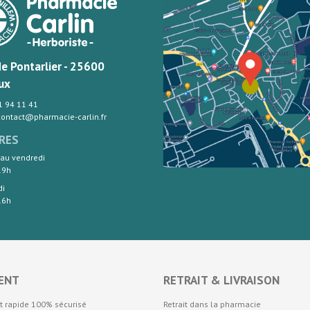
de Pontarlier - 25600
ux
81 94 11 41
 contact@pharmacie-carlin.fr
RES
 au vendredi
19h
di
16h
ENT
RETRAIT & LIVRAISON
t rapide 100% sécurisé
Retrait dans la pharmacie