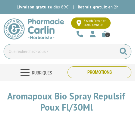
*
Livraison gratuite
dès 89€
|
Retrait gratuit
en 2h
Pharmacie Carlin Votre pharmacie e
7 rue de Pontarlier
25600 Sochaux
0
PROMOTIONS
RUBRIQUES
Aromapoux Bio Spray Repulsif
Poux Fl/30Ml