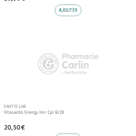
AJOUTER
SANTIS LAB
Vitasantis Energy Im+ Cpr B/28
20
,
50
€