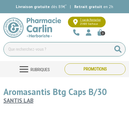
*
Livraison gratuite
dès 89€
|
Retrait gratuit
en 2h
Pharmacie Carlin Votre pharmacie e
7 rue de Pontarlier
25600 Sochaux
0
PROMOTIONS
RUBRIQUES
Aromasantis Btg Caps B/30
SANTIS LAB