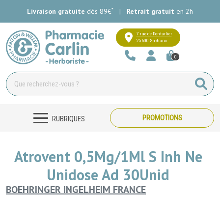
*
Livraison gratuite
dès 89€
|
Retrait gratuit
en 2h
Pharmacie Carlin Votre pharmacie e
7 rue de Pontarlier
25600 Sochaux
0
PROMOTIONS
RUBRIQUES
Atrovent 0,5Mg/1Ml S Inh Ne
Unidose Ad 30Unid
BOEHRINGER INGELHEIM FRANCE