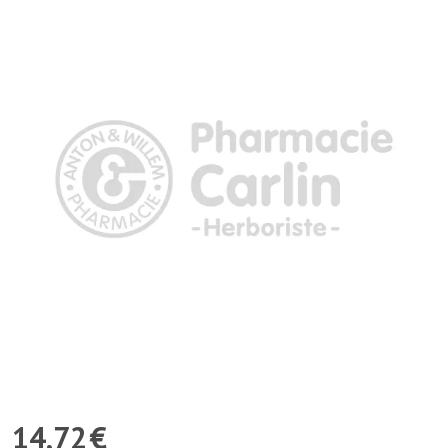
14
,
72
€