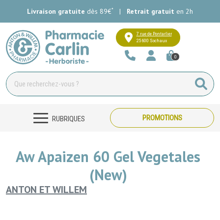
*
Livraison gratuite
dès 89€
|
Retrait gratuit
en 2h
Pharmacie Carlin Votre pharmacie e
7 rue de Pontarlier
25600 Sochaux
0
PROMOTIONS
RUBRIQUES
Aw Apaizen 60 Gel Vegetales
(New)
ANTON ET WILLEM