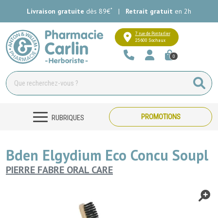
*
Livraison gratuite
dès 89€
|
Retrait gratuit
en 2h
Pharmacie Carlin Votre pharmacie e
7 rue de Pontarlier
25600 Sochaux
0
PROMOTIONS
RUBRIQUES
Bden Elgydium Eco Concu Soupl
PIERRE FABRE ORAL CARE