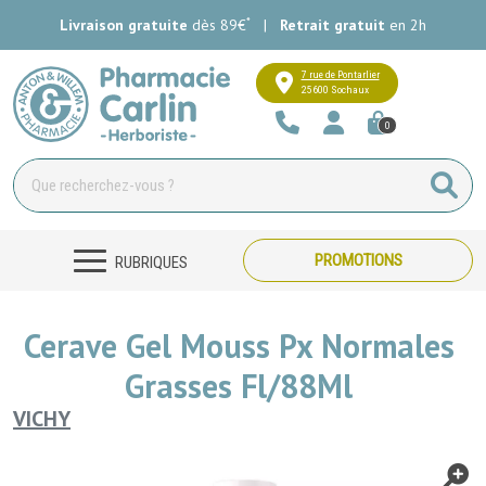
*
Livraison gratuite
dès 89€
|
Retrait gratuit
en 2h
Pharmacie Carlin Votre pharmacie e
7 rue de Pontarlier
25600 Sochaux
0
PROMOTIONS
RUBRIQUES
Cerave Gel Mouss Px Normales
Grasses Fl/88Ml
VICHY