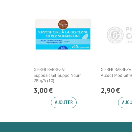
GIFRER BARBEZAT
GIFRER BARBEZA
Supposit Gif Suppo Nourr
Alcool Mod Gifr
2Plq/5 (10)
3
,
00
€
2
,
90
€
AJOUTER
AJO