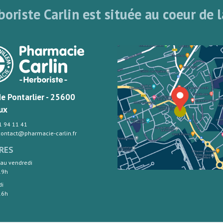
oriste Carlin est située au coeur de l
de Pontarlier - 25600
ux
81 94 11 41
 contact@pharmacie-carlin.fr
RES
 au vendredi
19h
di
16h