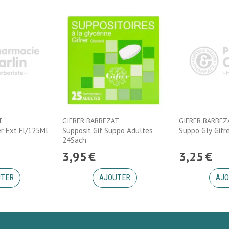
T
GIFRER BARBEZAT
GIFRER BARBEZ
er Ext Fl/125Ml
Supposit Gif Suppo Adultes
Suppo Gly Gifr
24Sach
3
,
95
€
3
,
25
€
UTER
AJOUTER
AJO