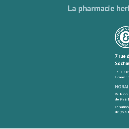
La pharmacie herb
7 rue 
Socha
Tél. 03 
E-mail :
HORAI
Du lundi
de 9h à 
Le same
de 9h à 