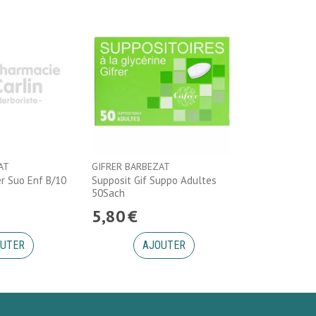
AT
GIFRER BARBEZAT
er Suo Enf B/10
Supposit Gif Suppo Adultes
50Sach
5
,
80
€
UTER
AJOUTER