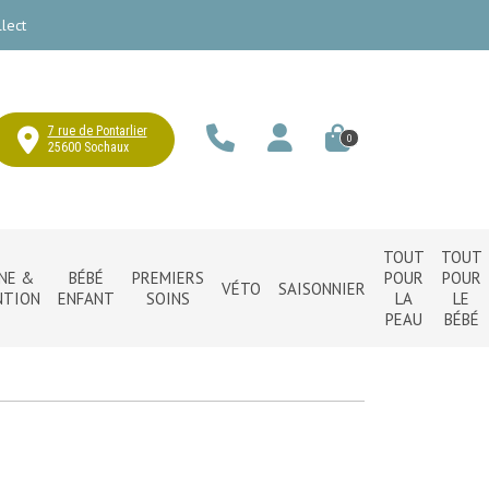
lect
7 rue de Pontarlier
0
25600 Sochaux
TOUT
TOUT
NE &
BÉBÉ
PREMIERS
POUR
POUR
VÉTO
SAISONNIER
NTION
ENFANT
SOINS
LA
LE
PEAU
BÉBÉ