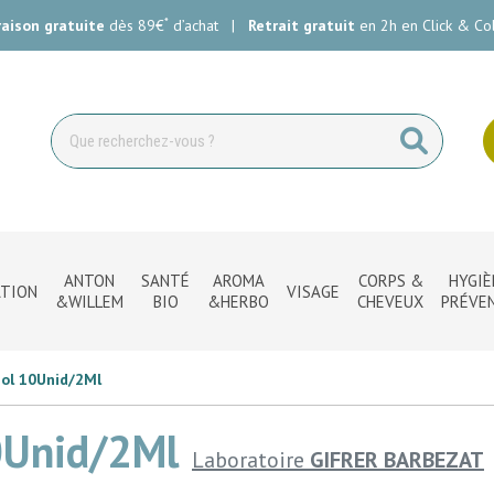
*
raison gratuite
dès 89€
d’achat
|
Retrait gratuit
en 2h en Click & Col
ie Carlin Votre pharmacie en ligne à votre service
ANTON
SANTÉ
AROMA
CORPS &
HYGIÈ
TION
VISAGE
&WILLEM
BIO
&HERBO
CHEVEUX
PRÉVE
Sol 10Unid/2Ml
10Unid/2Ml
Laboratoire
GIFRER BARBEZAT