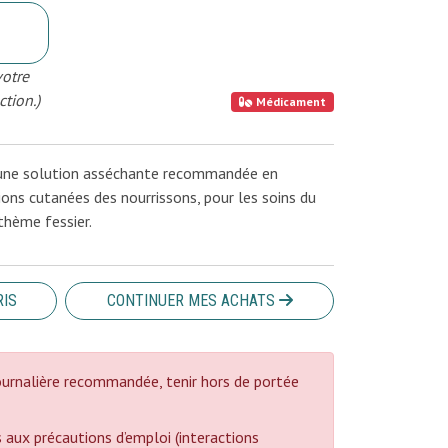
votre
ction.)
Médicament
t une solution asséchante recommandée en
ions cutanées des nourrissons, pour les soins du
thème fessier.
RIS
CONTINUER MES ACHATS
urnalière recommandée, tenir hors de portée
 aux précautions d’emploi (interactions