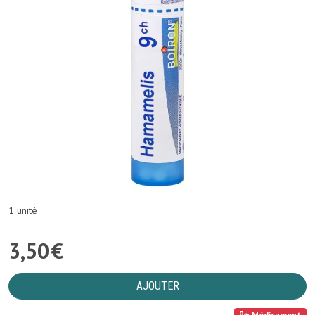
1 unité
3
,
50
€
AJOUTER
Médicament