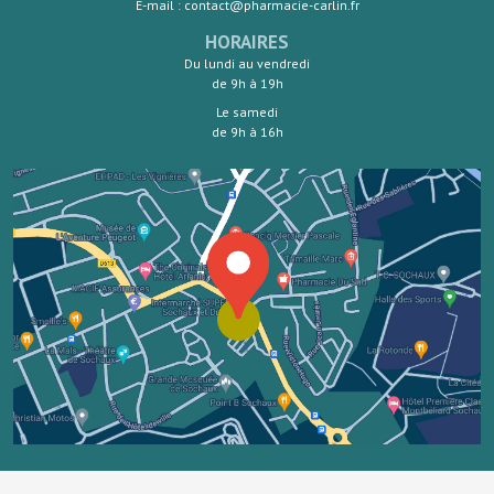
E-mail : contact@pharmacie-carlin.fr
HORAIRES
Du lundi au vendredi
de 9h à 19h
Le samedi
de 9h à 16h