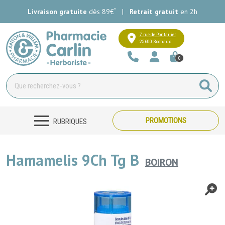
*
Livraison gratuite
dès 89€
|
Retrait gratuit
en 2h
Pharmacie Carlin Votre pharmacie e
7 rue de Pontarlier
25600 Sochaux
0
PROMOTIONS
RUBRIQUES
Hamamelis 9Ch Tg B
BOIRON