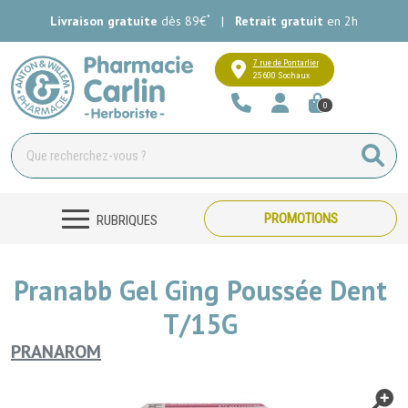
*
Livraison gratuite
dès 89€
|
Retrait gratuit
en 2h
Pharmacie Carlin Votre pharmacie e
7 rue de Pontarlier
25600 Sochaux
0
PROMOTIONS
RUBRIQUES
Pranabb Gel Ging Poussée Dent
T/15G
PRANAROM