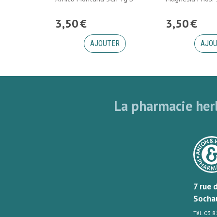
3
,
50
€
3
,
50
€
AJOUTER
AJO
La pharmacie herb
7 rue 
Socha
Tél. 03 