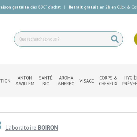
*
raison gratuite
dès 89€
d’achat
|
Retrait gratuit
en 2h en Click & Col
ie Carlin Votre pharmacie en ligne à votre service
ANTON
SANTÉ
AROMA
CORPS &
HYGIÈ
TION
VISAGE
&WILLEM
BIO
&HERBO
CHEVEUX
PRÉVE
B
Laboratoire
BOIRON