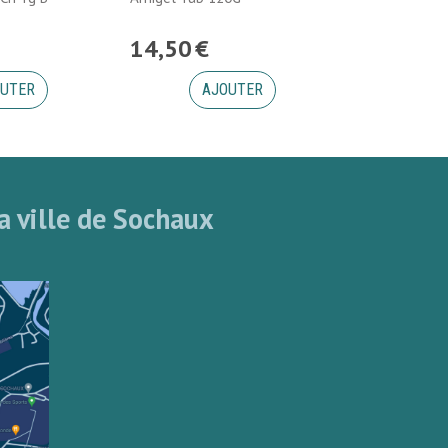
14
,
50
€
UTER
AJOUTER
a ville de Sochaux