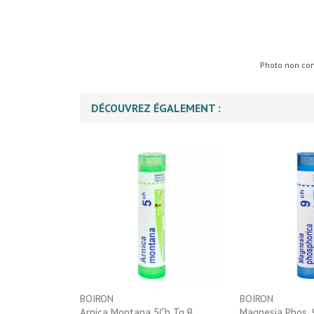
Photo non cont
DÉCOUVREZ ÉGALEMENT :
BOIRON
BOIRON
Arnica Montana 5Ch Tg B
Magnesia Phos. 