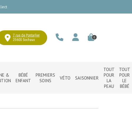
lect
7 rue de Pontarlier
0
25600 Sochaux
TOUT
TOUT
NE &
BÉBÉ
PREMIERS
POUR
POUR
VÉTO
SAISONNIER
NTION
ENFANT
SOINS
LA
LE
PEAU
BÉBÉ