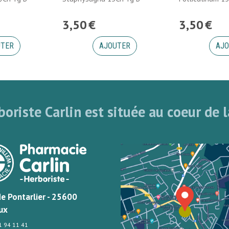
3
,
50
€
3
,
50
€
UTER
AJOUTER
AJO
oriste Carlin est située au coeur de l
de Pontarlier - 25600
ux
81 94 11 41