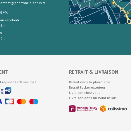
 contact@pharmacie-carlin.fr
RES
 au vendredi
19h
di
16h
ENT
RETRAIT & LIVRAISON
t rapide 100% sécurisé
Retrait dans la pharmacie
Retrait locker extérieur
Livraison chez vous
Livraison dans un Point Relais