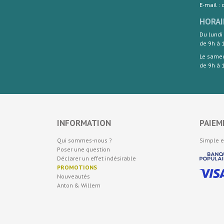
E-mail :
HORAI
Du lundi
de 9h à 
Le same
de 9h à 
INFORMATION
PAIEM
Qui sommes-nous ?
Simple e
Poser une question
Déclarer un effet indésirable
PROMOTIONS
Nouveautés
Anton & Willem