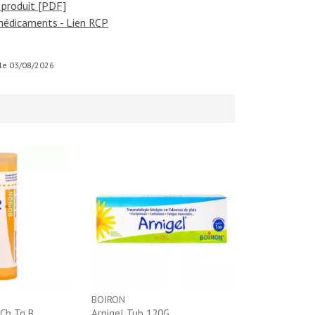
 produit [PDF]
médicaments - Lien RCP
r le 03/08/2026
BOIRON
5Ch Tg B
Arnigel Tub 120G