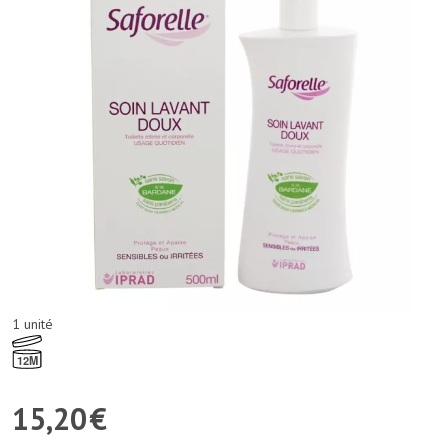
1 unité
12M
15
,
20
€