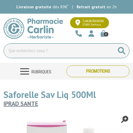
*
Livraison gratuite
dès 89€
|
Retrait gratuit
en 2h
Pharmacie Carlin Votre pharmacie e
7 rue de Pontarlier
25600 Sochaux
0
PROMOTIONS
RUBRIQUES
Saforelle Sav Liq 500Ml
IPRAD SANTE