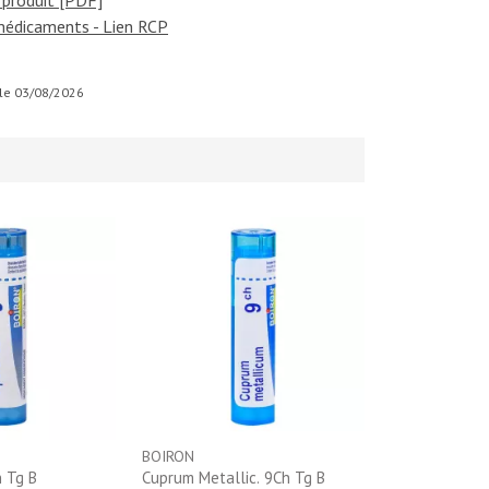
 produit [PDF]
médicaments - Lien RCP
r le 03/08/2026
BOIRON
h Tg B
Cuprum Metallic. 9Ch Tg B