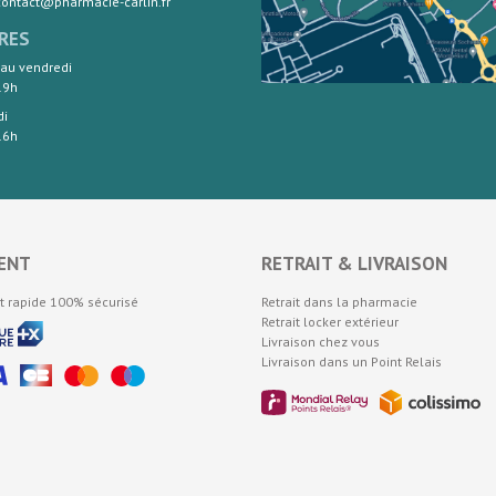
 contact@pharmacie-carlin.fr
RES
 au vendredi
19h
di
16h
ENT
RETRAIT & LIVRAISON
t rapide 100% sécurisé
Retrait dans la pharmacie
Retrait locker extérieur
Livraison chez vous
Livraison dans un Point Relais