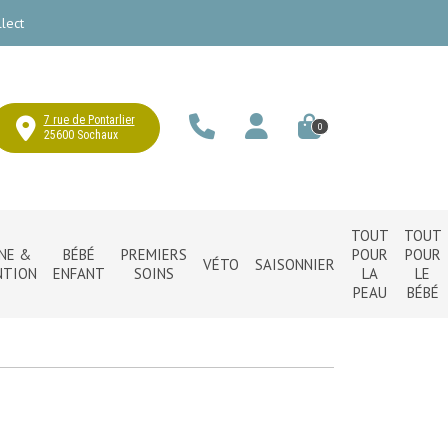
lect
7 rue de Pontarlier
0
25600 Sochaux
TOUT
TOUT
NE &
BÉBÉ
PREMIERS
POUR
POUR
VÉTO
SAISONNIER
NTION
ENFANT
SOINS
LA
LE
PEAU
BÉBÉ