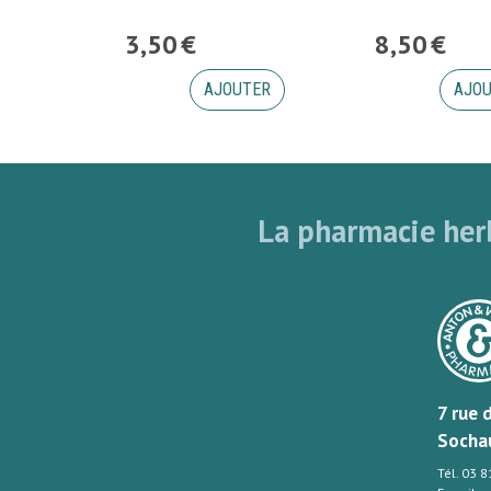
3
,
50
€
8
,
50
€
AJOUTER
AJO
La pharmacie herb
7 rue 
Socha
Tél. 03 