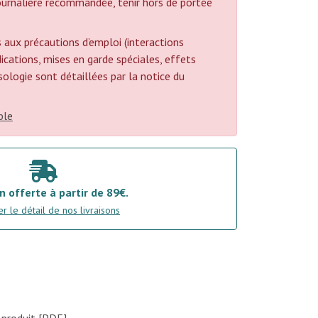
urnalière recommandée, tenir hors de portée
 aux précautions d’emploi (interactions
cations, mises en garde spéciales, effets
posologie sont détaillées par la notice du
ble
n offerte à partir de 89€.
r le détail de nos livraisons