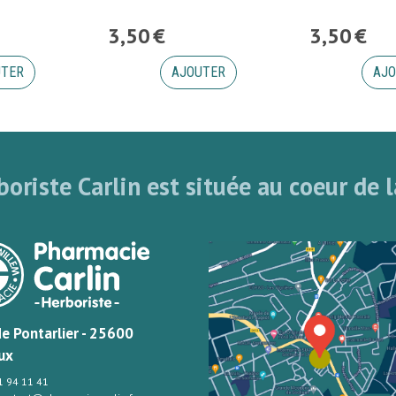
3
,
50
€
3
,
50
€
UTER
AJOUTER
AJO
oriste Carlin est située au coeur de l
de Pontarlier - 25600
ux
81 94 11 41