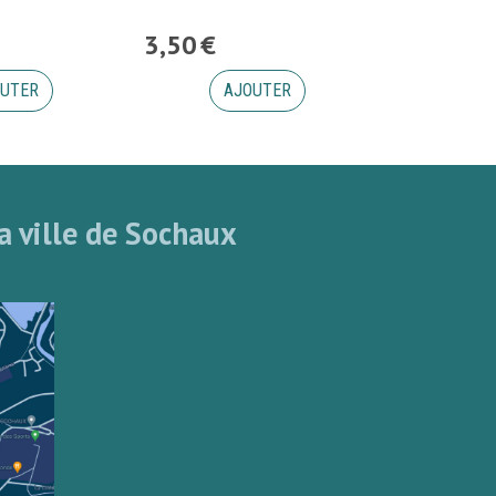
3
,
50
€
UTER
AJOUTER
a ville de Sochaux