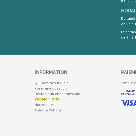
E-mail :
HORAI
Du lundi
de 9h à 
Le same
de 9h à 
INFORMATION
PAIEM
Qui sommes-nous ?
Simple e
Poser une question
Déclarer un effet indésirable
PROMOTIONS
Nouveautés
Anton & Willem