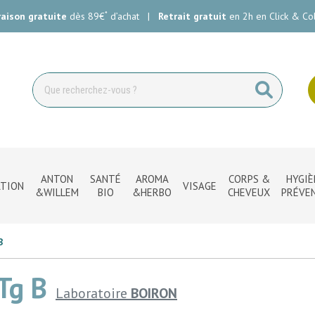
*
raison gratuite
dès 89€
d’achat
|
Retrait gratuit
en 2h en Click & Col
ie Carlin Votre pharmacie en ligne à votre service
ANTON
SANTÉ
AROMA
CORPS &
HYGIÈ
TION
VISAGE
&WILLEM
BIO
&HERBO
CHEVEUX
PRÉVE
B
Tg B
Laboratoire
BOIRON