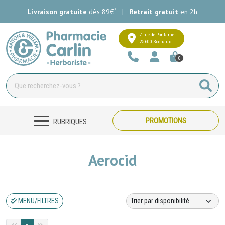
*
Livraison gratuite
dès 89€
|
Retrait gratuit
en 2h
Pharmacie Carlin Votre pharmacie e
7 rue de Pontarlier
25600 Sochaux
0
PROMOTIONS
RUBRIQUES
Aerocid
MENU/FILTRES