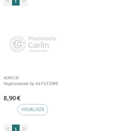
1
AEROCID
Vegetoserum Sp Ad Fl/150Ml
8
,
90
€
VISUALISER
1