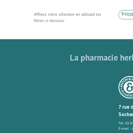
Affinez votre sélection en utilisant les
POSE
filtres ci-dessous :
La pharmacie herb
7 rue 
Socha
Tél. 03 
E-mail :