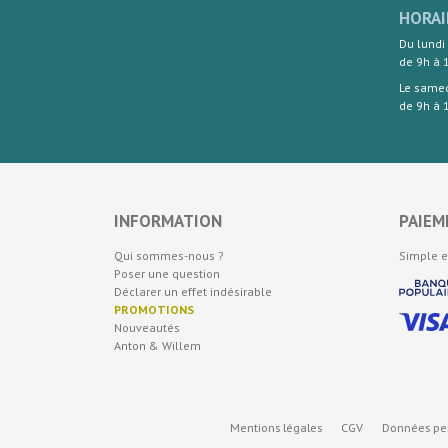
HORAI
Du lundi
de 9h à 
Le same
de 9h à 
INFORMATION
PAIEM
Qui sommes-nous ?
Simple e
Poser une question
Déclarer un effet indésirable
PROMOTIONS
Nouveautés
Anton & Willem
Mentions légales
CGV
Données per