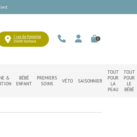
lect
7 rue de Pontarlier
0
25600 Sochaux
TOUT
TOUT
NE &
BÉBÉ
PREMIERS
POUR
POUR
VÉTO
SAISONNIER
NTION
ENFANT
SOINS
LA
LE
PEAU
BÉBÉ