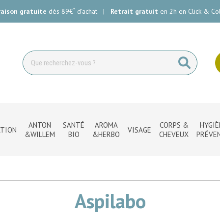
*
raison gratuite
dès 89€
d’achat
|
Retrait gratuit
en 2h en Click & Col
ie Carlin Votre pharmacie en ligne à votre service
ANTON
SANTÉ
AROMA
CORPS &
HYGIÈ
TION
VISAGE
&WILLEM
BIO
&HERBO
CHEVEUX
PRÉVE
Aspilabo