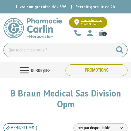
*
Livraison gratuite
dès 89€
|
Retrait gratuit
en 2h
Pharmacie Carlin Votre pharmacie e
7 rue de Pontarlier
25600 Sochaux
0
PROMOTIONS
RUBRIQUES
B Braun Medical Sas Division
Opm
MENU/FILTRES