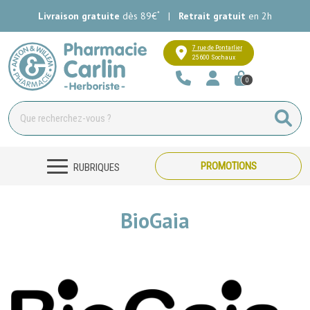
*
Livraison gratuite
dès 89€
|
Retrait gratuit
en 2h
Pharmacie Carlin Votre pharmacie e
7 rue de Pontarlier
25600 Sochaux
0
PROMOTIONS
RUBRIQUES
BioGaia