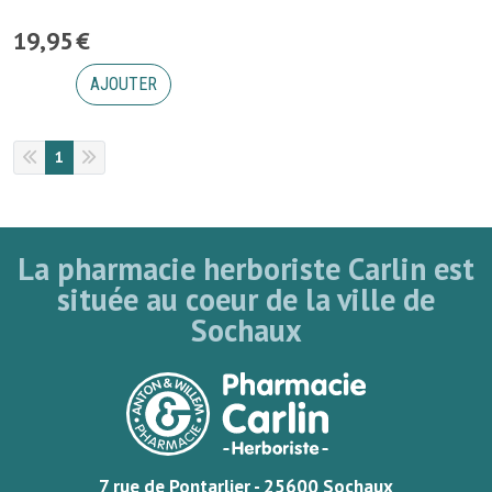
19
,
95
€
AJOUTER
1
La pharmacie herboriste Carlin est
située au coeur de la ville de
Sochaux
7 rue de Pontarlier - 25600 Sochaux