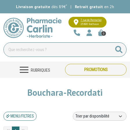
*
Livraison gratuite
dès 89€
|
Retrait gratuit
en 2h
Pharmacie Carlin Votre pharmacie e
7 rue de Pontarlier
25600 Sochaux
0
PROMOTIONS
RUBRIQUES
Bouchara-Recordati
MENU/FILTRES