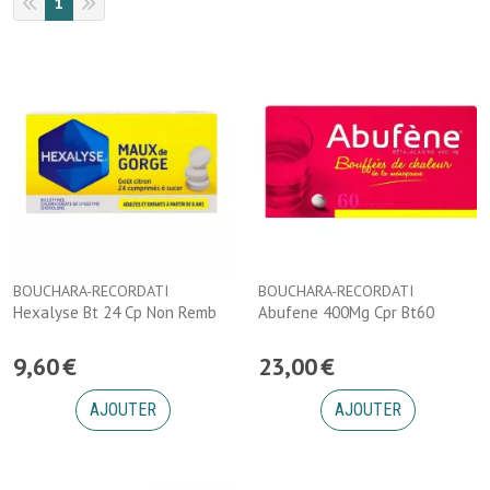
1
BOUCHARA-RECORDATI
BOUCHARA-RECORDATI
Hexalyse Bt 24 Cp Non Remb
Abufene 400Mg Cpr Bt60
9
,
60
€
23
,
00
€
AJOUTER
AJOUTER