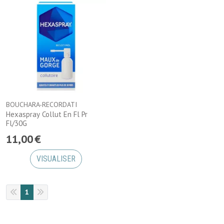
BOUCHARA-RECORDATI
Hexaspray Collut En Fl Pr
Fl/30G
11
,
00
€
VISUALISER
1