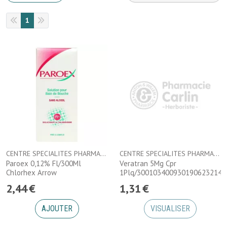
1
CENTRE SPECIALITES PHARMACEUTIQUES
CENTRE SPECIALITES PHARMACEUTIQUES
Paroex 0,12% Fl/300Ml
Veratran 5Mg Cpr
Chlorhex Arrow
1Plq/3001034009301906232148
2
,
44
€
1
,
31
€
AJOUTER
VISUALISER