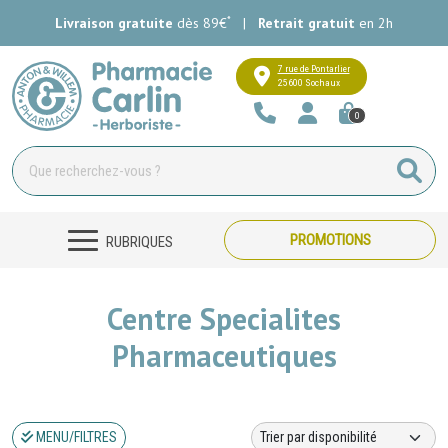
*
Livraison gratuite
dès 89€
|
Retrait gratuit
en 2h
Pharmacie Carlin Votre pharmacie e
7 rue de Pontarlier
25600 Sochaux
0
PROMOTIONS
RUBRIQUES
Centre Specialites
Pharmaceutiques
MENU/FILTRES