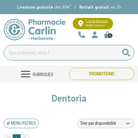
*
Livraison gratuite
dès 89€
|
Retrait gratuit
en 2h
Pharmacie Carlin Votre pharmacie e
7 rue de Pontarlier
25600 Sochaux
0
PROMOTIONS
RUBRIQUES
Dentoria
MENU/FILTRES