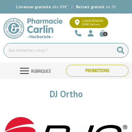
*
Livraison gratuite
dès 89€
|
Retrait gratuit
en 2h
Pharmacie Carlin Votre pharmacie e
7 rue de Pontarlier
25600 Sochaux
0
PROMOTIONS
RUBRIQUES
DJ Ortho