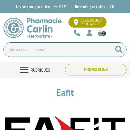
*
Livraison gratuite
dès 89€
|
Retrait gratuit
en 2h
Pharmacie Carlin Votre pharmacie e
7 rue de Pontarlier
25600 Sochaux
0
PROMOTIONS
RUBRIQUES
Eafit