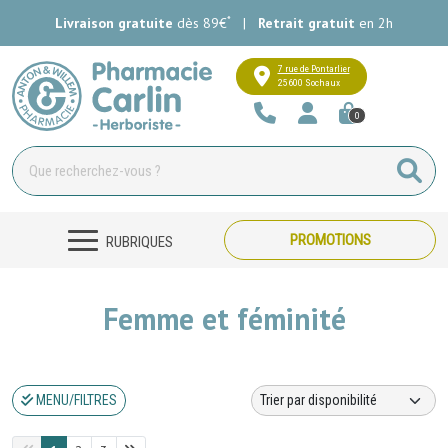
*
Livraison gratuite
dès 89€
|
Retrait gratuit
en 2h
Pharmacie Carlin Votre pharmacie e
7 rue de Pontarlier
25600 Sochaux
0
PROMOTIONS
RUBRIQUES
Femme et féminité
MENU/FILTRES