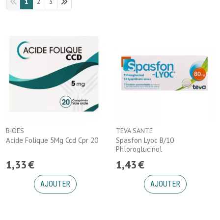
1
2
3
BIOES
TEVA SANTE
Acide Folique 5Mg Ccd Cpr 20
Spasfon Lyoc B/10
Phloroglucinol
1
,
33
€
1
,
43
€
AJOUTER
AJOUTER