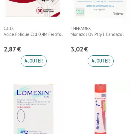
C.C.D.
THERAMEX
Acide Folique Ccd 0,4M Fertifol
Monazol Ov Plq/1 Candazol
2
,
87
€
3
,
02
€
AJOUTER
AJOUTER