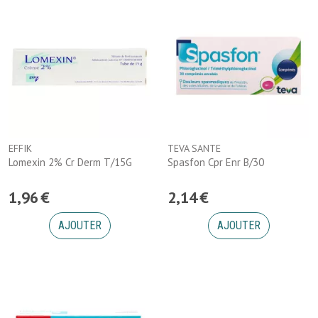
EFFIK
TEVA SANTE
Lomexin 2% Cr Derm T/15G
Spasfon Cpr Enr B/30
1
,
96
€
2
,
14
€
AJOUTER
AJOUTER