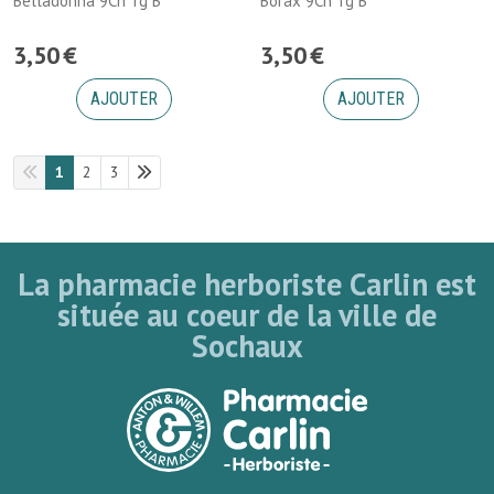
Belladonna 9Ch Tg B
Borax 9Ch Tg B
3
,
50
€
3
,
50
€
AJOUTER
AJOUTER
1
2
3
La pharmacie herboriste Carlin est
située au coeur de la ville de
Sochaux