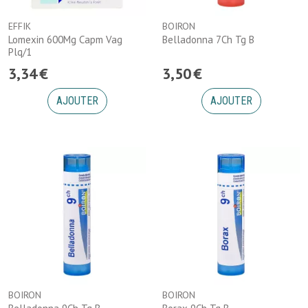
EFFIK
BOIRON
Lomexin 600Mg Capm Vag
Belladonna 7Ch Tg B
Plq/1
3
,
34
€
3
,
50
€
AJOUTER
AJOUTER
BOIRON
BOIRON