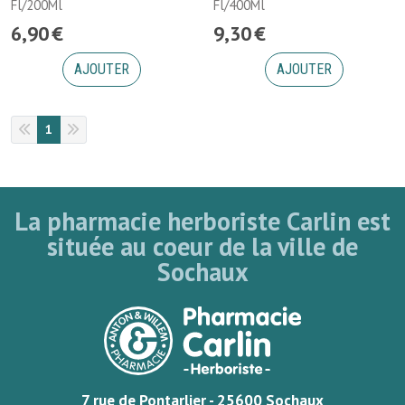
Fl/200Ml
Fl/400Ml
6
,
90
€
9
,
30
€
AJOUTER
AJOUTER
1
La pharmacie herboriste Carlin est
située au coeur de la ville de
Sochaux
7 rue de Pontarlier - 25600 Sochaux