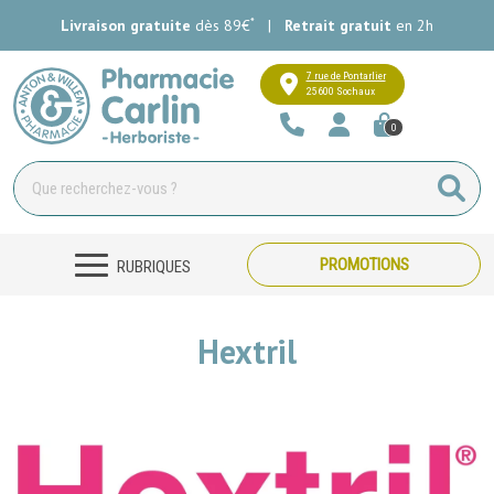
*
Livraison gratuite
dès 89€
|
Retrait gratuit
en 2h
Pharmacie Carlin Votre pharmacie e
7 rue de Pontarlier
25600 Sochaux
0
PROMOTIONS
RUBRIQUES
Hextril