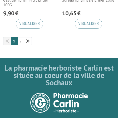
Gattilier Iphym Fruit Entier
Sureau Iphym Baie Entier 100G
100G
9
,
90
€
10
,
65
€
VISUALISER
VISUALISER
1
2
La pharmacie herboriste Carlin est
située au coeur de la ville de
Sochaux