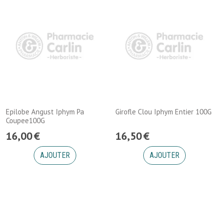
Epilobe Angust Iphym Pa
Girofle Clou Iphym Entier 100G
Coupee100G
16
,
00
€
16
,
50
€
AJOUTER
AJOUTER