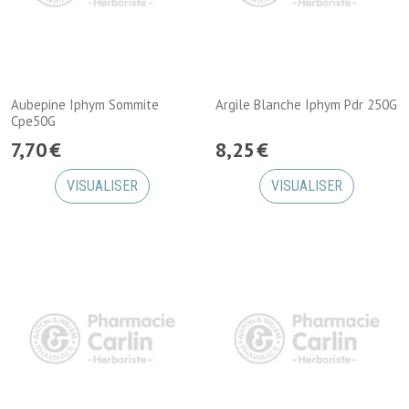
Aubepine Iphym Sommite
Argile Blanche Iphym Pdr 250G
Cpe50G
7
,
70
€
8
,
25
€
VISUALISER
VISUALISER