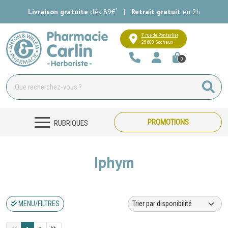
*
Livraison gratuite
dès 89€
|
Retrait gratuit
en 2h
Pharmacie Carlin Votre pharmacie e
7 rue de Pontarlier
25600 Sochaux
0
PROMOTIONS
RUBRIQUES
Iphym
MENU/FILTRES