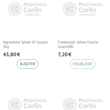
Aigremoine Iphym Sf Coupee
Framboisier Iphym Feuille
1Kg
Coup100G
43
,
80
€
7
,
20
€
AJOUTER
VISUALISER