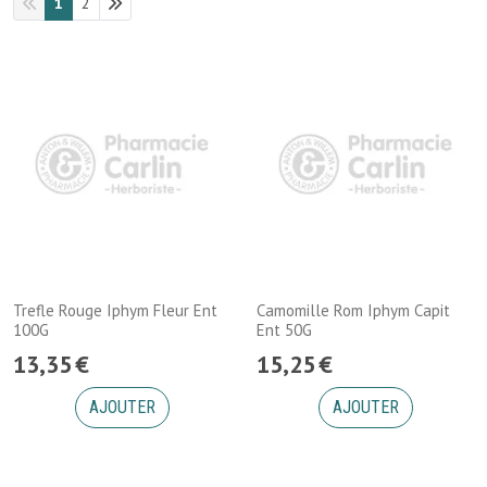
1
2
Trefle Rouge Iphym Fleur Ent
Camomille Rom Iphym Capit
100G
Ent 50G
13
,
35
€
15
,
25
€
AJOUTER
AJOUTER