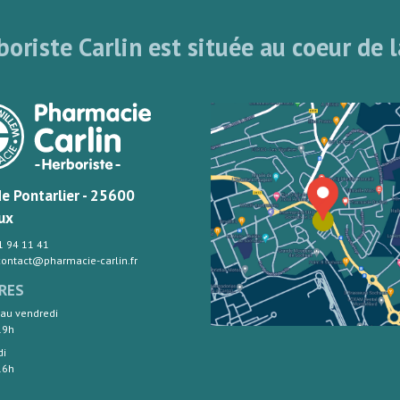
oriste Carlin est située au coeur de l
de Pontarlier - 25600
ux
81 94 11 41
 contact@pharmacie-carlin.fr
RES
 au vendredi
19h
di
16h