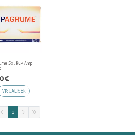
ume Sol Buv Amp
8
0
€
VISUALISER
1