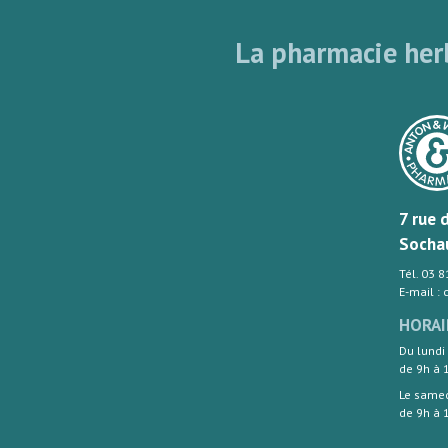
La pharmacie herb
7 rue 
Socha
Tél. 03 
E-mail :
HORAI
Du lundi
de 9h à 
Le same
de 9h à 