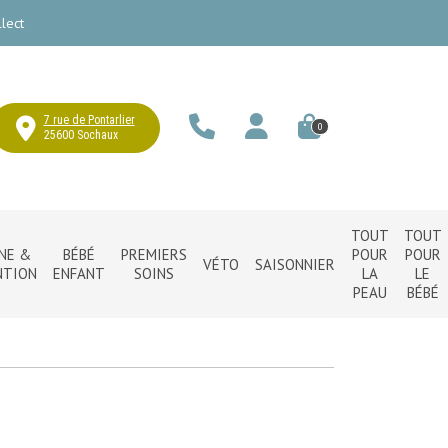
lect
7 rue de Pontarlier
0
25600 Sochaux
TOUT
TOUT
NE &
BÉBÉ
PREMIERS
POUR
POUR
VÉTO
SAISONNIER
NTION
ENFANT
SOINS
LA
LE
PEAU
BÉBÉ