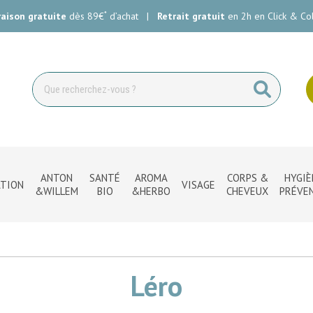
*
raison gratuite
dès 89€
d’achat
|
Retrait gratuit
en 2h en Click & Col
ie Carlin Votre pharmacie en ligne à votre service
ANTON
SANTÉ
AROMA
CORPS &
HYGIÈ
TION
VISAGE
&WILLEM
BIO
&HERBO
CHEVEUX
PRÉVE
Léro