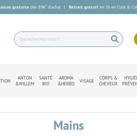
*
raison gratuite
dès 89€
d’achat
|
Retrait gratuit
en 2h en Click & Col
ie Carlin Votre pharmacie en ligne à votre service
ANTON
SANTÉ
AROMA
CORPS &
HYGIÈ
TION
VISAGE
&WILLEM
BIO
&HERBO
CHEVEUX
PRÉVE
Mains