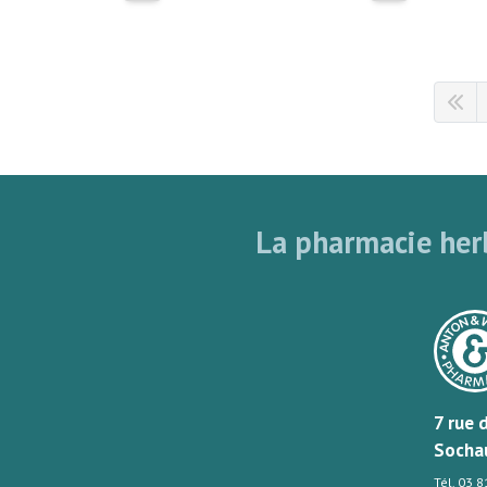
La pharmacie herb
7 rue 
Socha
Tél. 03 