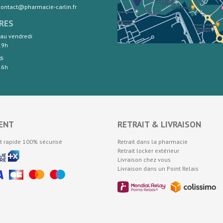
 contact@pharmacie-carlin.fr
RES
 au vendredi
19h
di
16h
ENT
RETRAIT & LIVRAISON
t rapide 100% sécurisé
Retrait dans la pharmacie
Retrait locker extérieur
Livraison chez vous
Livraison dans un Point Relais