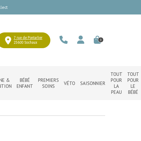
lect
7 rue de Pontarlier
0
25600 Sochaux
TOUT
TOUT
NE &
BÉBÉ
PREMIERS
POUR
POUR
VÉTO
SAISONNIER
NTION
ENFANT
SOINS
LA
LE
PEAU
BÉBÉ