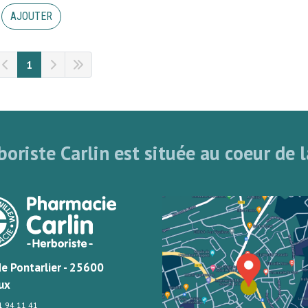
AJOUTER
1
oriste Carlin est située au coeur de l
de Pontarlier - 25600
ux
81 94 11 41