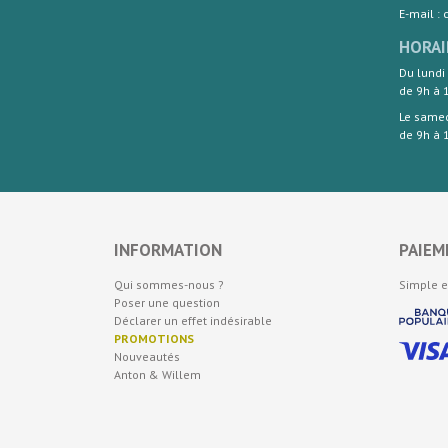
E-mail :
HORAI
Du lundi
de 9h à 
Le same
de 9h à 
INFORMATION
PAIEM
Qui sommes-nous ?
Simple e
Poser une question
Déclarer un effet indésirable
PROMOTIONS
Nouveautés
Anton & Willem